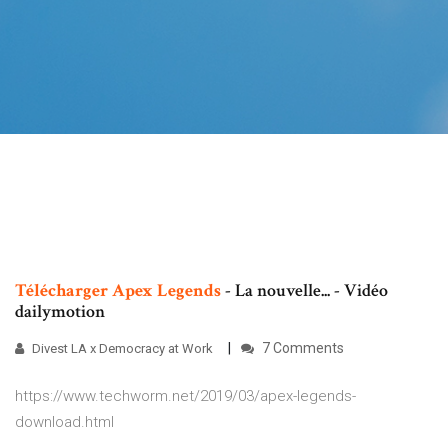
Télécharger
Apex
Legends
- La nouvelle... - Vidéo
dailymotion
7 Comments
Divest LA x Democracy at Work
https://www.techworm.net/2019/03/apex-legends-
download.html