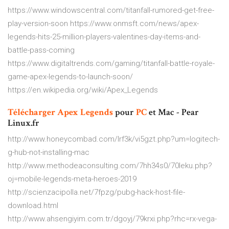
https://www.windowscentral.com/titanfall-rumored-get-free-
play-version-soon https://www.onmsft.com/news/apex-
legends-hits-25-million-players-valentines-day-items-and-
battle-pass-coming
https://www.digitaltrends.com/gaming/titanfall-battle-royale-
game-apex-legends-to-launch-soon/
https://en.wikipedia.org/wiki/Apex_Legends
Télécharger
Apex
Legends
pour
PC
et Mac - Pear
Linux.fr
http://www.honeycombad.com/lrf3k/vi5gzt.php?um=logitech-
g-hub-not-installing-mac
http://www.methodeaconsulting.com/7hh34s0/70leku.php?
oj=mobile-legends-meta-heroes-2019
http://scienzacipolla.net/7fpzg/pubg-hack-host-file-
download.html
http://www.ahsengiyim.com.tr/dgoyj/79krxi.php?rhc=rx-vega-