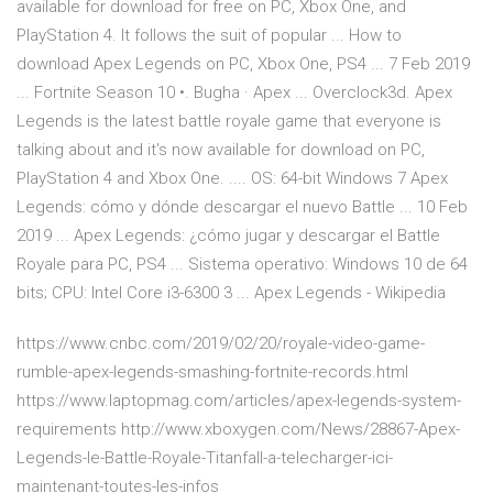
available for download for free on PC, Xbox One, and
PlayStation 4. It follows the suit of popular ... How to
download Apex Legends on PC, Xbox One, PS4 ... 7 Feb 2019
... Fortnite Season 10 •. Bugha · Apex ... Overclock3d. Apex
Legends is the latest battle royale game that everyone is
talking about and it's now available for download on PC,
PlayStation 4 and Xbox One. .... OS: 64-bit Windows 7 Apex
Legends: cómo y dónde descargar el nuevo Battle ... 10 Feb
2019 ... Apex Legends: ¿cómo jugar y descargar el Battle
Royale para PC, PS4 ... Sistema operativo: Windows 10 de 64
bits; CPU: Intel Core i3-6300 3 ... Apex Legends - Wikipedia
https://www.cnbc.com/2019/02/20/royale-video-game-
rumble-apex-legends-smashing-fortnite-records.html
https://www.laptopmag.com/articles/apex-legends-system-
requirements http://www.xboxygen.com/News/28867-Apex-
Legends-le-Battle-Royale-Titanfall-a-telecharger-ici-
maintenant-toutes-les-infos