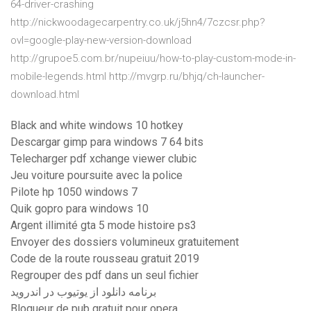
64-driver-crashing
http://nickwoodagecarpentry.co.uk/j5hn4/7czcsr.php?
ovl=google-play-new-version-download
http://grupoe5.com.br/nupeiuu/how-to-play-custom-mode-in-
mobile-legends.html http://mvgrp.ru/bhjq/ch-launcher-
download.html
Black and white windows 10 hotkey
Descargar gimp para windows 7 64 bits
Telecharger pdf xchange viewer clubic
Jeu voiture poursuite avec la police
Pilote hp 1050 windows 7
Quik gopro para windows 10
Argent illimité gta 5 mode histoire ps3
Envoyer des dossiers volumineux gratuitement
Code de la route rousseau gratuit 2019
Regrouper des pdf dans un seul fichier
برنامه دانلود از یوتیوب در اندروید
Bloqueur de pub gratuit pour opera