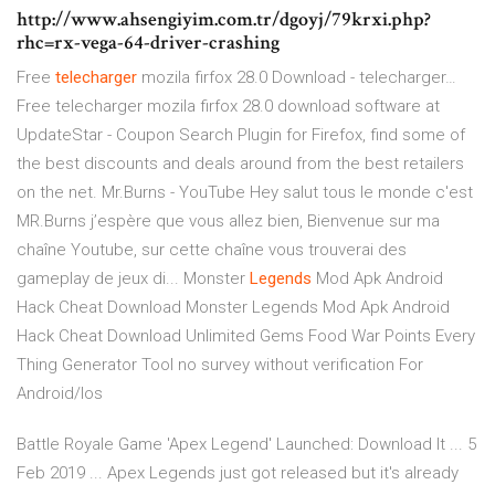
http://www.ahsengiyim.com.tr/dgoyj/79krxi.php?
rhc=rx-vega-64-driver-crashing
Free
telecharger
mozila firfox 28.0 Download - telecharger…
Free telecharger mozila firfox 28.0 download software at
UpdateStar - Coupon Search Plugin for Firefox, find some of
the best discounts and deals around from the best retailers
on the net.
Mr.Burns - YouTube
Hey salut tous le monde c'est
MR.Burns j’espère que vous allez bien, Bienvenue sur ma
chaîne Youtube, sur cette chaîne vous trouverai des
gameplay de jeux di...
Monster
Legends
Mod Apk Android
Hack Cheat Download
Monster Legends Mod Apk Android
Hack Cheat Download Unlimited Gems Food War Points Every
Thing Generator Tool no survey without verification For
Android/Ios
Battle Royale Game 'Apex Legend' Launched: Download It ... 5
Feb 2019 ... Apex Legends just got released but it's already