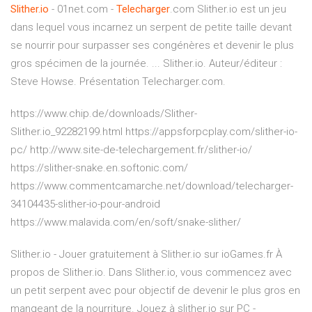
Slither.io
- 01net.com -
Telecharger
.com Slither.io est un jeu
dans lequel vous incarnez un serpent de petite taille devant
se nourrir pour surpasser ses congénères et devenir le plus
gros spécimen de la journée. ... Slither.io. Auteur/éditeur :
Steve Howse. Présentation Telecharger.com.
https://www.chip.de/downloads/Slither-
Slither.io_92282199.html https://appsforpcplay.com/slither-io-
pc/ http://www.site-de-telechargement.fr/slither-io/
https://slither-snake.en.softonic.com/
https://www.commentcamarche.net/download/telecharger-
34104435-slither-io-pour-android
https://www.malavida.com/en/soft/snake-slither/
Slither.io - Jouer gratuitement à Slither.io sur ioGames.fr À
propos de Slither.io. Dans Slither.io, vous commencez avec
un petit serpent avec pour objectif de devenir le plus gros en
mangeant de la nourriture. Jouez à slither.io sur PC -