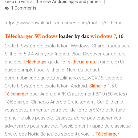
keep up with all the new Android apps and games
1 Comments
https://www.download-free-games.com/mobile/slither-io
Télécharger
Windows
loader by daz
windows
7
, 10
Gratuit. Système d'exploitation. Windows. Share Trucos para
Slither.io 5.9.4 with your friends. Blog. Discover our editors
choices.
télécharger
guide for
slither.io
gratuit
(android) Un
guide complet pour slither.io. Nom du paquet.
com.mobincube.guide_for_slitherio.sc_3VQXD6. Licence.
Gratuit. Système d'exploitation. Android.
Slither.io
1.5.0 -
Télécharger
pour Android APK Gratuitement 8/10 (58 votes) -
Télécharger Slither.io Android Gratuitement. Sur Slither.io
vous devez alimenter votre ver de terre préféré et le faire
grandir le plus possible. Essayez de ne pas toucher vos
adversaires pour survivre. Possiblement inspiré du classique
Snake des Nokia (le jeu du serpent), voici...
Télécharger