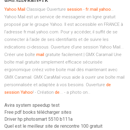
ui=fr%2DFR&rs=TR
Yahoo
Mail
Classique Ouverture
session
-
fr
.
mail
.
yahoo
…
Yahoo Mail est un service de messagerie en ligne gratuit
proposé par le groupe Yahoo. Il est accessible en FRANCE à
l’adresse fr.mail.yahoo.com. Pour y accéder, il suffit de se
connecter à l’aide de ses identifiants et de suivre les
indications ci-dessous. Ouverture d’une session Yahoo Mail...
Créer une boîte
mail
gratuite facilement | GMX Caramail Une
boîte mail gratuite simplement efficace sécurisée
ergonomique créez votre boite mail dès maintenant avec
GMX Caramail. GMX CaraMail vous aide à ouvrir une boîte mail
personnalisée et adaptée à vos besoins. Ouverture
de
session
Yahoo
! - Création
de
... - a photo on…
Avira system speedup test
Free pdf books télécharger sites
Driver hp photosmart 5510 b111a
Quel est le meilleur site de rencontre 100 gratuit