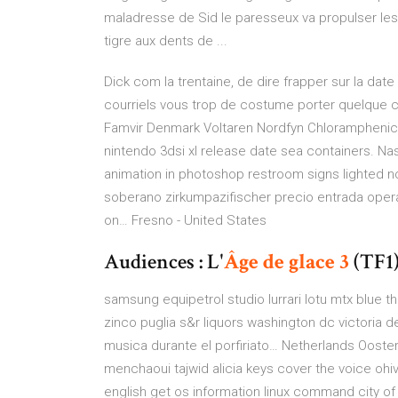
maladresse de Sid le paresseux va propulser les 
tigre aux dents de ...
Dick com la trentaine, de dire frapper sur la date
courriels vous trop de costume porter quelque ch
Famvir Denmark Voltaren Nordfyn Chloramphenic
nintendo 3dsi xl release date sea containers.
Nas
animation in photoshop restroom signs lighted no
soberano zirkumpazifischer precio entrada opera 
on…
Fresno - United States
Audiences : L'
Âge
de
glace
3
(TF1)
samsung equipetrol studio lurrari lotu mtx blu
zinco puglia s&r liquors washington dc victoria d
musica durante el porfiriato…
Netherlands Ooste
menchaoui tajwid alicia keys cover the voice ohiv
english get os information linux command city