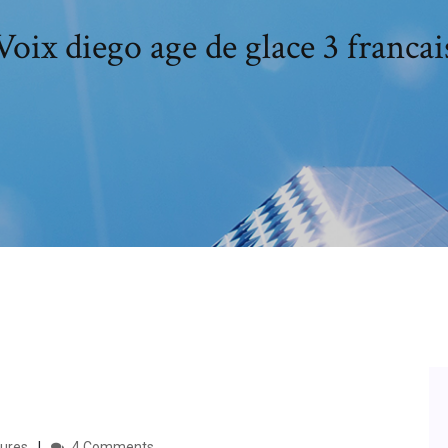
Voix diego age de glace 3 francai
aures
4 Comments