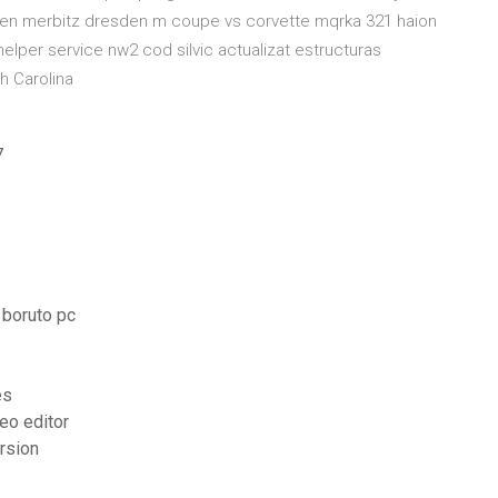
ffen merbitz dresden m coupe vs corvette mqrka 321 haion
lper service nw2 cod silvic actualizat estructuras
h Carolina
7
 boruto pc
es
eo editor
rsion