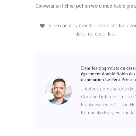
Convertir un fichier pdf en word modifiable gratu
Video annecy marché porno photos avoir
décomprésser leu…
Dans les cinq volets du dessi
également doublé Robin des B
d'animation Le Petit Prince
...Astérix domaine des dieu
Coraline Dofus le film liv
Frankenweenie G.I. Joe Hot
Komaneko Kung-Fu Panda 3