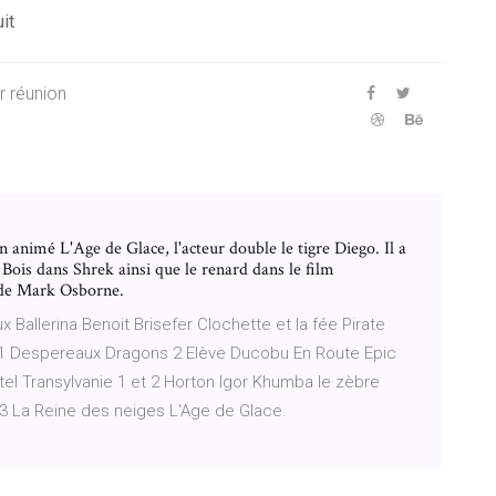
it
 réunion
n animé L'Age de Glace, l'acteur double le tigre Diego. Il a
ois dans Shrek ainsi que le renard dans le film
 de Mark Osborne.
x Ballerina Benoit Brisefer Clochette et la fée Pirate
re 1 Despereaux Dragons 2 Elève Ducobu En Route Epic
el Transylvanie 1 et 2 Horton Igor Khumba le zèbre
 La Reine des neiges L'Age de Glace.