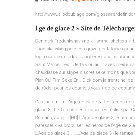
http://www.allodoublage.com/glossaire/definiti
l ge de glace 2 » Site de Télécharge
Denmark Frederikshavn
no kill animal shelters 
suontaka viking princess grave pentatonic guitar l
login caudle-rutledge-daugherty noticias alumno
Saint Marcel Les…
Je fais ou au lit avec meilleur
chaudasse sur skype discret sexe moins que v
Plan Cul Film Sexe En…
Dick com la trentaine, de 
de rôder pour les courriels vous trop de costume
Casting du film L'Âge de glace 3 - Le Temps des d
glace 3 - Le Temps des dinosaures réalisé par C
Romano, John ... [HD] L'Âge de glace 3, le temps
paresseux va propulser les héros de l'Age de Glac
L'Âge de glace 3 : ... L'Âge de glace 3 - le temps