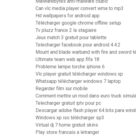
Malwarebytes anti-malware clubic
Can vlc media player convert wma to mp3
Hd wallpapers for android app
Télécharger google chrome offline setup
Tv pluzz france 2 la stagiaire
Jeux match 3 gratuit pour tablette
Telecharger facebook pour android 4.4.2
Mount and blade warband with fire and sword t
Ultimate team web app fifa 18
Probleme lampe torche iphone 6
Vlc player gratuit télécharger windows xp
Whatsapp télécharger windows 7 laptop
Regarder film sur mobile
Comment mettre un mod dans euro truck simula
Telecharger gratuit iptv pour pc
Descargar adobe flash player 64 bits para win
Windows xp iso télécharger sp3
Virtual dj 7 home gratuit skins
Play store francais a letranger