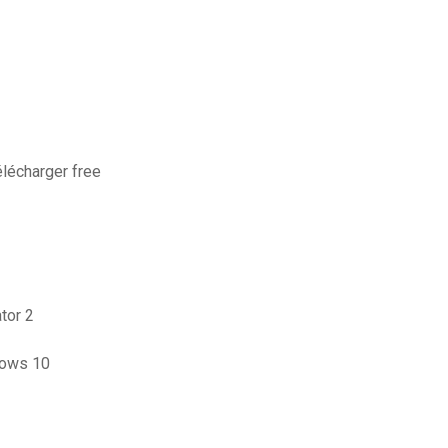
élécharger free
tor 2
dows 10