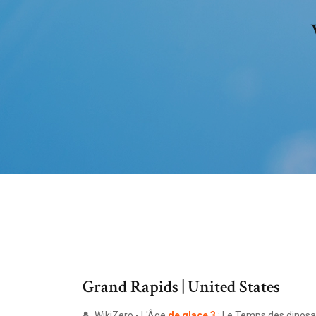
Grand Rapids | United States
WikiZero - L'Âge
de
glace
3
: Le Temps des dinos