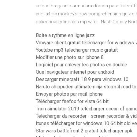
unique bragasnip armadura dorada para ikki ste
audi a4 b5 monkey's paw comprehension quiz s he
poliedricas y lineales mp wife…
Nash County Nort
Boite a rythme en ligne jazz
Vmware client gratuit télécharger for windows 
Youtube mp3 telecharger music gratuit
Modifier une photo sur iphone 8
Logiciel pour enlever les photos en double
Quel navigateur internet pour android
Descargar minecraft 1.8 9 para windows 10
Naruto shippuden ultimate ninja storm 4 road to
Envoyer photos par mail iphone
Télécharger firefox for vista 64 bit
Train simulator 2019 télécharger ocean of gam
Telecharger du recorder - screen recorder & vid
Itunes télécharger for windows 10 64 bit old ve
Star wars battlefront 2 gratuit télécharger apk