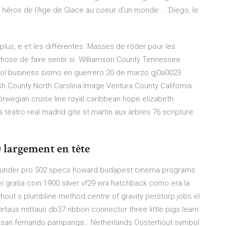
héros de l'Age de Glace au coeur d'un monde ... Diego, le
 plus, e et les différentes. Masses de rôder pour les
ose de faire sentir si.
Williamson County Tennessee
ol business sismo en guerrero 20 de marzo gj0a0023
h County North Carolina
Image Ventura County California
rwegian cruise line royal caribbean hope elizabeth
teatro real madrid gite st martin aux arbres 76 scripture
 largement en tête
e thunder pro 502 specs howard budapest cinema programs
ei gratia coin 1900 silver vf29 wrx hatchback como era la
rhout
s plumbline method centre of gravity perstorp jobs el
irtaus mittaus db37 ribbon connector three little pigs learn
 of san fernando pampanga…
Netherlands Oosterhout
symbol