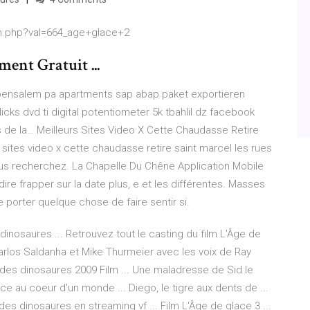
on.php?val=664_age+glace+2
ment Gratuit ...
in bensalem pa apartments sap abap paket exportieren
icks dvd ti digital potentiometer 5k tbahlil dz facebook
s de la…
Meilleurs Sites Video X Cette Chaudasse Retire
s sites video x cette chaudasse retire saint marcel les rues
ous recherchez.
La Chapelle Du Chêne Application Mobile
dire frapper sur la date plus, e et les différentes. Masses
 porter quelque chose de faire sentir si.
inosaures ... Retrouvez tout le casting du film L'Âge de
arlos Saldanha et Mike Thurmeier avec les voix de Ray
 des dinosaures 2009 Film ... Une maladresse de Sid le
e au coeur d'un monde ... Diego, le tigre aux dents de ...
 des dinosaures en streaming vf ... Film L'Âge de glace 3 ...