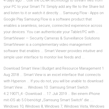
4 days ago ... Use the DLNA technology to stream files from
your PC to your Smart TV. Simply add any file to the Share list
and listen to it or watch it directly ... Samsung Flow - Apps on
Google Play Samsung Flow is a software product that
enables a seamless, secure, connected experience across
your devices. You can authenticate your Tablet/PC with ...
SmartViewer — Security Cameras & Surveillance Solutions
SmartViewer is a complementary video management
software that enables ... Smart Viewer provides intuitive and
simple user interface to monitor live feeds and ...
Download Smart View | Budget and Resource Management 1
Aug 2018 ... Smart View is an excel interface that connects
with Hyperion ... If you do not, you will be unable to download
Smart View. ... Windows 10. Samsung Smart Switch
4.2.19071_4 - Download ... 17. Juli 2019 ... Bei einem iPhone
mit iOS ab 5.0 benötigt „Samsung Smart Switch“ die ....
Windows 10, Windows 8, Windows 7, Windows Vista, Windows