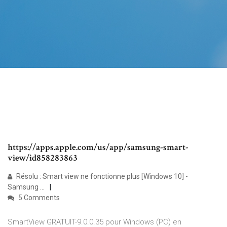
https://apps.apple.com/us/app/samsung-smart-
view/id858283863
Résolu : Smart view ne fonctionne plus [Windows 10] -
Samsung ...
5 Comments
SmartView GRATUIT-9.0.0.35 pour Windows (PC) en