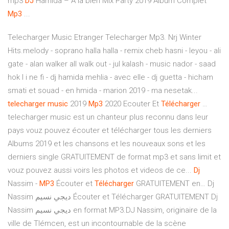
mp3
DJ
Hamida – A la bien Mix Party 2019 Album Complet
Mp3
...
Telecharger Music Etranger Telecharger Mp3. Nrj Winter
Hits.melody - soprano halla halla - remix cheb hasni - leyou - ali
gate - alan walker all walk out - jul kalash - music nador - saad
hok l i ne fi - dj hamida mehlia - avec elle - dj guetta - hicham
smati et souad - en hmida - marion 2019 - ma nesetak...
telecharger
music
2019
Mp
3
2020 Ecouter Et
Télécharger
…
telecharger music est un chanteur plus reconnu dans leur
pays vouz pouvez écouter et télécharger tous les derniers
Albums 2019 et les chansons et les nouveaux sons et les
derniers single GRATUITEMENT de format mp3 et sans limit et
vouz pouvez aussi voirs les photos et videos de ce...
Dj
Nassim -
MP
3
Écouter et
Télécharger
GRATUITEMENT en… Dj
Nassim ديجي نسيم Écouter et Télécharger GRATUITEMENT Dj
Nassim ديجي نسيم en format MP3.DJ Nassim, originaire de la
ville de Tlémcen, est un incontournable de la scène