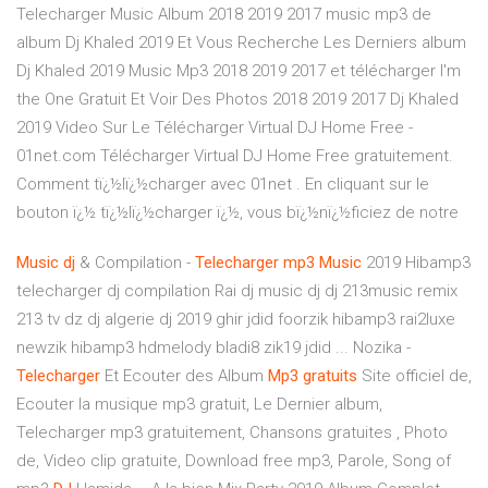
Telecharger Music Album 2018 2019 2017 music mp3 de
album Dj Khaled 2019 Et Vous Recherche Les Derniers album
Dj Khaled 2019 Music Mp3 2018 2019 2017 et télécharger I'm
the One Gratuit Et Voir Des Photos 2018 2019 2017 Dj Khaled
2019 Video Sur Le Télécharger Virtual DJ Home Free -
01net.com Télécharger Virtual DJ Home Free gratuitement.
Comment tï¿½lï¿½charger avec 01net . En cliquant sur le
bouton ï¿½ tï¿½lï¿½charger ï¿½, vous bï¿½nï¿½ficiez de notre
Music
dj
& Compilation -
Telecharger
mp3
Music
2019 Hibamp3
telecharger dj compilation Rai dj music dj dj 213music remix
213 tv dz dj algerie dj 2019 ghir jdid foorzik hibamp3 rai2luxe
newzik hibamp3 hdmelody bladi8 zik19 jdid ... Nozika -
Telecharger
Et Ecouter des Album
Mp3
gratuits
Site officiel de,
Ecouter la musique mp3 gratuit, Le Dernier album,
Telecharger mp3 gratuitement, Chansons gratuites , Photo
de, Video clip gratuite, Download free mp3, Parole, Song of