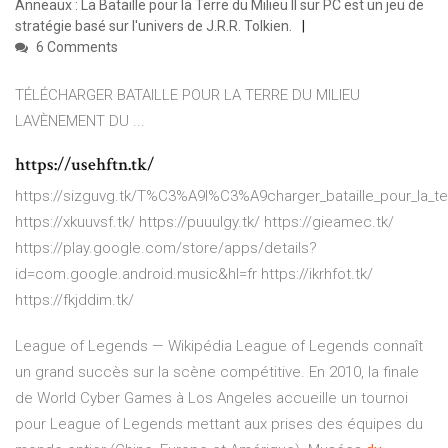
Anneaux : La Bataille pour la Terre du Milieu II sur PC est un jeu de
stratégie basé sur l'univers de J.R.R. Tolkien.
6 Comments
TÉLÉCHARGER BATAILLE POUR LA TERRE DU MILIEU
LAVÈNEMENT DU ...
https://usehftn.tk/
https://sizguvg.tk/T%C3%A9l%C3%A9charger_bataille_pour_la_terr
https://xkuuvsf.tk/ https://puuulgy.tk/ https://gieamec.tk/
https://play.google.com/store/apps/details?
id=com.google.android.music&hl=fr https://ikrhfot.tk/
https://fkjddim.tk/
League of Legends — Wikipédia
League of Legends connaît
un grand succès sur la scène compétitive. En 2010, la finale
de World Cyber Games à Los Angeles accueille un tournoi
pour League of Legends mettant aux prises des équipes du