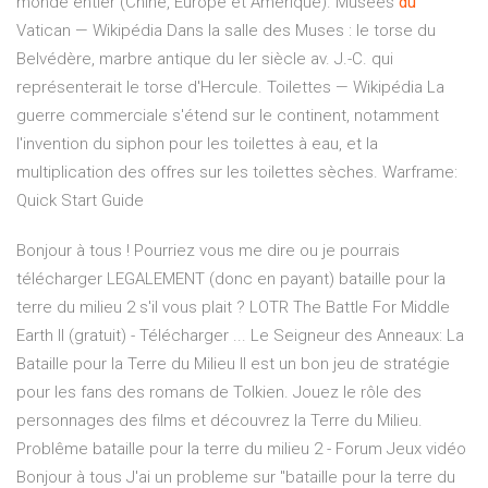
monde entier (Chine, Europe et Amérique).
Musées
du
Vatican — Wikipédia
Dans la salle des Muses : le torse du
Belvédère, marbre antique du Ier siècle av. J.-C. qui
représenterait le torse d'Hercule.
Toilettes — Wikipédia
La
guerre commerciale s'étend sur le continent, notamment
l'invention du siphon pour les toilettes à eau, et la
multiplication des offres sur les toilettes sèches.
Warframe:
Quick Start Guide
Bonjour à tous ! Pourriez vous me dire ou je pourrais
télécharger LEGALEMENT (donc en payant) bataille pour la
terre du milieu 2 s'il vous plait ? LOTR The Battle For Middle
Earth II (gratuit) - Télécharger ... Le Seigneur des Anneaux: La
Bataille pour la Terre du Milieu II est un bon jeu de stratégie
pour les fans des romans de Tolkien. Jouez le rôle des
personnages des films et découvrez la Terre du Milieu.
Problême bataille pour la terre du milieu 2 - Forum Jeux vidéo
Bonjour à tous J'ai un probleme sur "bataille pour la terre du