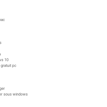
mac
s
a
ws 10
gratuit pc
ger
ier sous windows