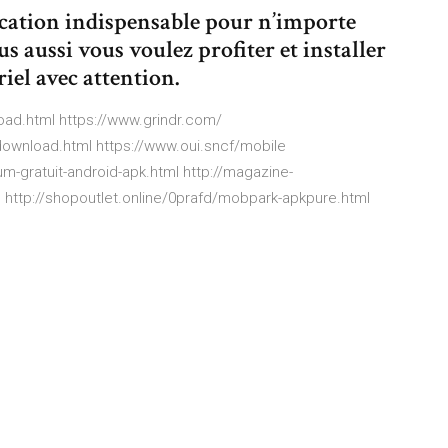
ication indispensable pour n’importe
us aussi vous voulez profiter et installer
iel avec attention.
oad.html https://www.grindr.com/
wnload.html https://www.oui.sncf/mobile
m-gratuit-android-apk.html http://magazine-
 http://shopoutlet.online/0prafd/mobpark-apkpure.html