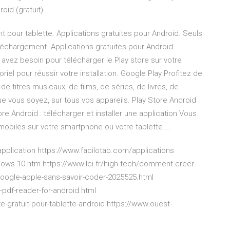
oid (gratuit)
t pour tablette. Applications gratuites pour Android. Seuls
éléchargement. Applications gratuites pour Android.
 avez besoin pour télécharger le Play store sur votre
iel pour réussir votre installation. Google Play Profitez de
de titres musicaux, de films, de séries, de livres, de
 vous soyez, sur tous vos appareils. Play Store Android :
tore Android : télécharger et installer une application Vous
mobiles sur votre smartphone ou votre tablette ...
plication https://www.facilotab.com/applications
ndows-10.htm https://www.lci.fr/high-tech/comment-creer-
google-apple-sans-savoir-coder-2025525.html
pdf-reader-for-android.html
e-gratuit-pour-tablette-android https://www.ouest-