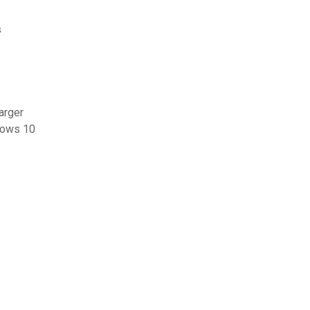
s
arger
ndows 10