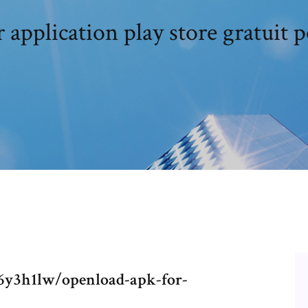
 application play store gratuit p
y3h1lw/openload-apk-for-