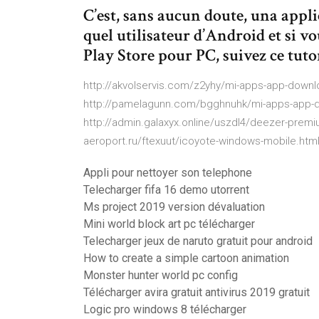
C’est, sans aucun doute, una appl
quel utilisateur d’Android et si vo
Play Store pour PC, suivez ce tutor
http://akvolservis.com/z2yhy/mi-apps-app-downl
http://pamelagunn.com/bgghnuhk/mi-apps-app-do
http://admin.galaxyx.online/uszdl4/deezer-premiu
aeroport.ru/ftexuut/icoyote-windows-mobile.html
Appli pour nettoyer son telephone
Telecharger fifa 16 demo utorrent
Ms project 2019 version dévaluation
Mini world block art pc télécharger
Telecharger jeux de naruto gratuit pour android
How to create a simple cartoon animation
Monster hunter world pc config
Télécharger avira gratuit antivirus 2019 gratuit
Logic pro windows 8 télécharger