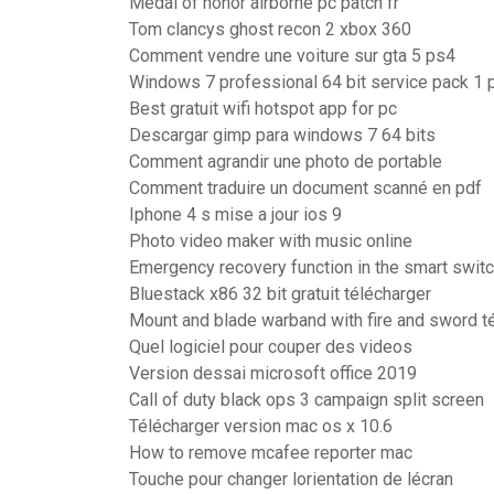
Medal of honor airborne pc patch fr
Tom clancys ghost recon 2 xbox 360
Comment vendre une voiture sur gta 5 ps4
Windows 7 professional 64 bit service pack 1 p
Best gratuit wifi hotspot app for pc
Descargar gimp para windows 7 64 bits
Comment agrandir une photo de portable
Comment traduire un document scanné en pdf
Iphone 4 s mise a jour ios 9
Photo video maker with music online
Emergency recovery function in the smart switc
Bluestack x86 32 bit gratuit télécharger
Mount and blade warband with fire and sword t
Quel logiciel pour couper des videos
Version dessai microsoft office 2019
Call of duty black ops 3 campaign split screen
Télécharger version mac os x 10.6
How to remove mcafee reporter mac
Touche pour changer lorientation de lécran