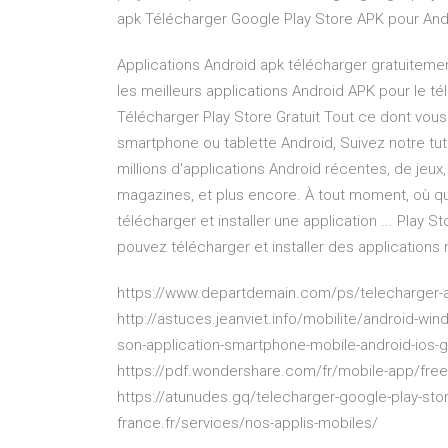
apk Télécharger Google Play Store APK pour Andr
Applications Android apk télécharger gratuitemen
les meilleurs applications Android APK pour le t
Télécharger Play Store Gratuit Tout ce dont vous
smartphone ou tablette Android, Suivez notre tutor
millions d'applications Android récentes, de jeux, 
magazines, et plus encore. À tout moment, où que
télécharger et installer une application ... Play S
pouvez télécharger et installer des applications 
https://www.departdemain.com/ps/telecharger-ap
http://astuces.jeanviet.info/mobilite/android-wi
son-application-smartphone-mobile-android-ios-
https://pdf.wondershare.com/fr/mobile-app/free-
https://atunudes.gq/telecharger-google-play-stor
france.fr/services/nos-applis-mobiles/