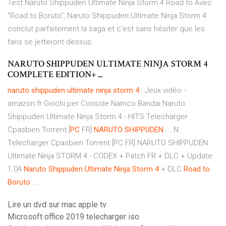
Test Naruto Shippuden Ultimate Ninja Storm 4 Road to Avec
"Road to Boruto", Naruto Shippuden Ultimate Ninja Storm 4
conclut parfaitement la saga et c’est sans hésiter que les
fans se jetteront dessus.
NARUTO SHIPPUDEN ULTIMATE NINJA STORM 4
COMPLETE EDITION+ ...
naruto
shippuden
ultimate
ninja
storm
4
: Jeux vidéo -
amazon.fr Giochi per Console Namco Bandai Naruto
Shippuden Ultimate Ninja Storm 4 - HITS Telecharger
Cpasbien Torrent [
PC
FR]
NARUTO
SHIPPUDEN
... N
Telecharger Cpasbien Torrent [PC FR] NARUTO SHIPPUDEN:
Ultimate Ninja STORM 4 - CODEX + Patch FR + DLC + Update
1.04
Naruto
Shippuden
Ultimate
Ninja
Storm
4
+ DLC
Road
to
Boruto
...
Lire un dvd sur mac apple tv
Microsoft office 2019 telecharger iso