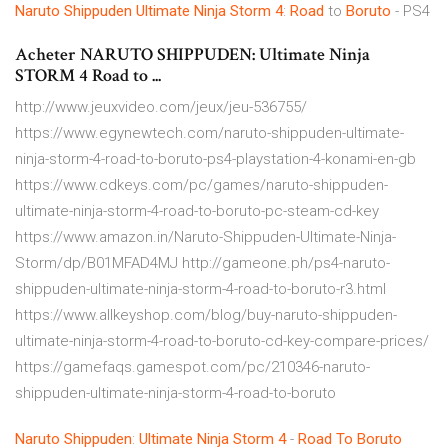
Naruto Shippuden
Ultimate Ninja
Storm
4
:
Road
to
Boruto
- PS4
Acheter NARUTO SHIPPUDEN: Ultimate Ninja
STORM 4 Road to ...
http://www.jeuxvideo.com/jeux/jeu-536755/
https://www.egynewtech.com/naruto-shippuden-ultimate-
ninja-storm-4-road-to-boruto-ps4-playstation-4-konami-en-gb
https://www.cdkeys.com/pc/games/naruto-shippuden-
ultimate-ninja-storm-4-road-to-boruto-pc-steam-cd-key
https://www.amazon.in/Naruto-Shippuden-Ultimate-Ninja-
Storm/dp/B01MFAD4MJ http://gameone.ph/ps4-naruto-
shippuden-ultimate-ninja-storm-4-road-to-boruto-r3.html
https://www.allkeyshop.com/blog/buy-naruto-shippuden-
ultimate-ninja-storm-4-road-to-boruto-cd-key-compare-prices/
https://gamefaqs.gamespot.com/pc/210346-naruto-
shippuden-ultimate-ninja-storm-4-road-to-boruto
Naruto Shippuden
:
Ultimate Ninja
Storm
4
-
Road To
Boruto