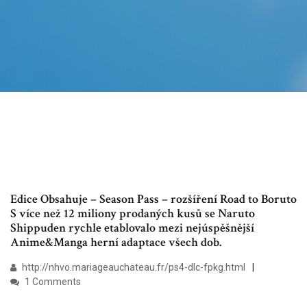
Edice Obsahuje – Season Pass – rozšíření Road to Boruto
S více než 12 miliony prodaných kusů se Naruto
Shippuden rychle etablovalo mezi nejúspěšnější
Anime&Manga herní adaptace všech dob.
http://nhvo.mariageauchateau.fr/ps4-dlc-fpkg.html
1 Comments