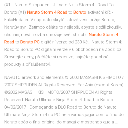
(X1…
Naruto Shippuden: Ultimate Ninja Storm 4 - Road To
Boruto (X1)
Naruto
Storm
4
Road
to
Boruto
aktivační klíč -
FakaHeda.eu
V naprosto skryté listové vesnici žije Boruto,
Narutův syn. Zatímco děláte to nejlepší, abyste složili zkoušku
chunnin, nová hrozba ohrožuje svět shinobi.
Naruto
Storm
4
:
Road
to
Boruto
PC
digitální verze od 230 Kč…
Naruto Storm 4:
Road to Boruto PC digitální verze v 6 obchodech na Zboží.cz.
Srovnejte ceny, přečtěte si recenze, najděte podobné
produkty a příslušenství.
NARUTO artwork and elements © 2002 MASASHI KISHIMOTO /
2007 SHIPPUDEN All Rights Reserved. For Asia (except Korea)
©2002 MASASHI KISHIMOTO/2007 SHIPPUDEN All Rights
Reserved. Naruto Ultimate Ninja Storm 4: Road to Boruto - …
04/02/2017 · Começando a DLC Road to Boruto do Naruto
Ultimate Ninja Storm 4 no PC, nela vamos jogar com o filho do
Naruto após o final original do mangá e mostrando que a …