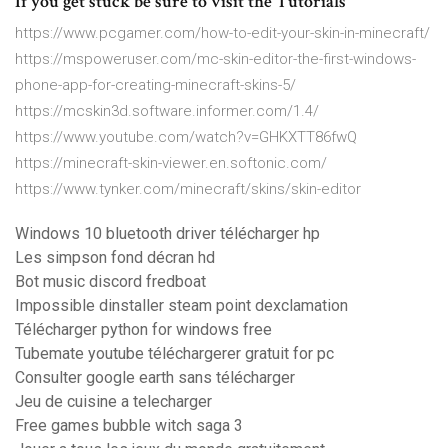
If you get stuck be sure to visit the Tutorials
https://www.pcgamer.com/how-to-edit-your-skin-in-minecraft/
https://mspoweruser.com/mc-skin-editor-the-first-windows-
phone-app-for-creating-minecraft-skins-5/
https://mcskin3d.software.informer.com/1.4/
https://www.youtube.com/watch?v=GHKXTT86fwQ
https://minecraft-skin-viewer.en.softonic.com/
https://www.tynker.com/minecraft/skins/skin-editor
Windows 10 bluetooth driver télécharger hp
Les simpson fond décran hd
Bot music discord fredboat
Impossible dinstaller steam point dexclamation
Télécharger python for windows free
Tubemate youtube téléchargerer gratuit for pc
Consulter google earth sans télécharger
Jeu de cuisine a telecharger
Free games bubble witch saga 3