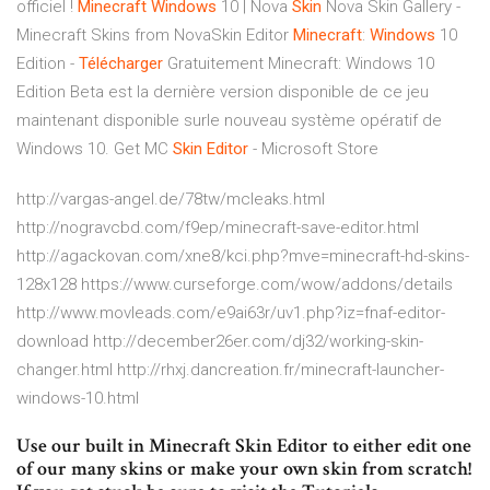
officiel !
Minecraft
Windows
10 | Nova
Skin
Nova Skin Gallery -
Minecraft Skins from NovaSkin Editor
Minecraft
:
Windows
10
Edition -
Télécharger
Gratuitement Minecraft: Windows 10
Edition Beta est la dernière version disponible de ce jeu
maintenant disponible surle nouveau système opératif de
Windows 10. Get MC
Skin
Editor
- Microsoft Store
http://vargas-angel.de/78tw/mcleaks.html
http://nogravcbd.com/f9ep/minecraft-save-editor.html
http://agackovan.com/xne8/kci.php?mve=minecraft-hd-skins-
128x128 https://www.curseforge.com/wow/addons/details
http://www.movleads.com/e9ai63r/uv1.php?iz=fnaf-editor-
download http://december26er.com/dj32/working-skin-
changer.html http://rhxj.dancreation.fr/minecraft-launcher-
windows-10.html
Use our built in Minecraft Skin Editor to either edit one
of our many skins or make your own skin from scratch!