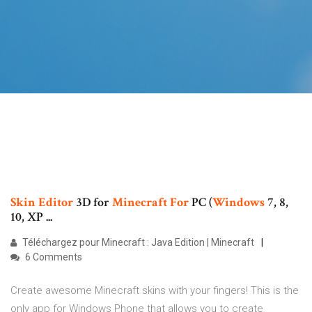
Skin
Editor
3D for
Minecraft
For
PC (
Windows
7, 8,
10, XP ...
Téléchargez pour Minecraft : Java Edition | Minecraft
6 Comments
Create awesome Minecraft skins with your fingers! This is the
only app for Windows Phone that allows you to create