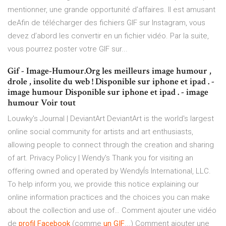
mentionner, une grande opportunité d’affaires. Il est amusant
deAfin de télécharger des fichiers GIF sur Instagram, vous
devez d’abord les convertir en un fichier vidéo. Par la suite,
vous pourrez poster votre GIF sur...
Gif - Image-Humour.Org les meilleurs image humour ,
drole , insolite du web ! Disponible sur iphone et ipad . -
image humour Disponible sur iphone et ipad . - image
humour Voir tout
Louwky's Journal | DeviantArt
DeviantArt is the world's largest
online social community for artists and art enthusiasts,
allowing people to connect through the creation and sharing
of art.
Privacy Policy | Wendy's
Thank you for visiting an
offering owned and operated by WendyÍs International, LLC.
To help inform you, we provide this notice explaining our
online information practices and the choices you can make
about the collection and use of… Comment ajouter une vidéo
de
profil
Facebook
(comme
un
GIF
...) Comment ajouter une