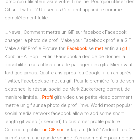
lorsqu’un utilisateur visite votre Timeline. Pourquoi utiliser des
Gif sur Twitter ? Utiliser les Gifs peut apparaître comme
complètement futile.
...News ] Comment mettre un GIF sur facebook Facebook:
changer la photo de profil Make your Facebook profile a GIF
Make a Gif Profile Picture for.
Facebook
se
met
enfin au
gif
|
Konbini - All Pop… Enfin ! Facebook a décidé de donner la
possibilité à ses utilisateurs de partager des gifs. Mieux vaut
tard que jamais. Quatre ans après feu Google +, un an après
Twitter, Facebook se met au gif. Pour la première fois de son
existence, le réseau social de Mark Zuckerberg permet, de
manière limitée...
Profil
gifs video une petite video comment
mettre un gif sur sa photo de profil imvu.World most popular
social media network facebook allow to add some short
length gif video (7 second) to customer profile picture.
Comment publier
un
GIF
sur
Instagram | Info24Android Les GIF
animés sont une grande source d’amusement – pour ne pas