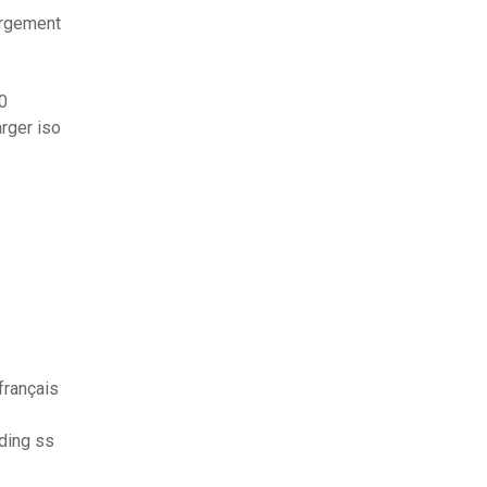
argement
0
rger iso
français
ding ss