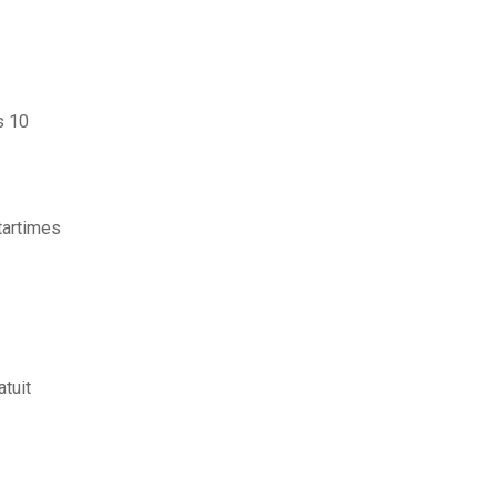
s 10
tartimes
tuit