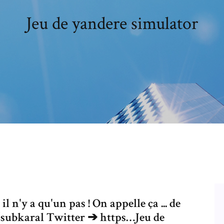
Jeu de yandere simulator
l n'y a qu'un pas ! On appelle ça ... de
y/subkaral Twitter ➔ https…Jeu de