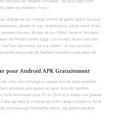
es mini-jeux de Yandere Simulator. Les jeux vidéo sont
hi, dans sa chambre. Pour y ...
au, change de vie, change même de genre grâce aux jeux
 danseuse, gérant de parc d'attractions, pilote, maire d'une
 et grandes choses. Modes de jeu | Wikia Yandere Simulator
 avec les Modes Easter Eggs. Les modes de jeu sont des
 - YouTube Bienvenue sur ma chaîne ! Je suis un jeune
e propose beaucoup de Yandere Simulator mais aussi de
rger pour Android APK Gratuitement
de votre vrai compagnon unique lors de votre aventure
ndere simulator jeux gratuit en ligne Jeux de Yandere
u furtif développé pour PC en 2014 et a réalisé une grande
uTube qui dans le contenu de votre canal, comme ce fut le
ia, et beaucoup PewDiePie autres. jeu gratuit yandere