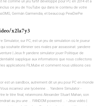
t né comme un jeu furtif développé pour PC en 2014 et a
inclus ce jeu de YouTube qui dans le contenu de votre
ubiusOMG, Germán Garmendia, et beaucoup PewDiePie
ideo/x2la7y3
 Simulator, sur PC, est un jeu de simulation où le joueur
ui souhaite éliminer ses rivales par assassinat. yandere
enture | Jeux.fr yandere simulator jouer Politique de
identialité sapplique aux informations que nous collectons
t les applications FILMube et comment nous utilisons ces
tor est un sandbox, autrement dit un jeu pour PC en monde
Vous incarnez une lycéenne ... Yandere Simulator -
re le titre final, néanmoins Alexander Stuart Mahan, son
endrait au jeu une ... FANDOM powered ... - Jeux vidéo |