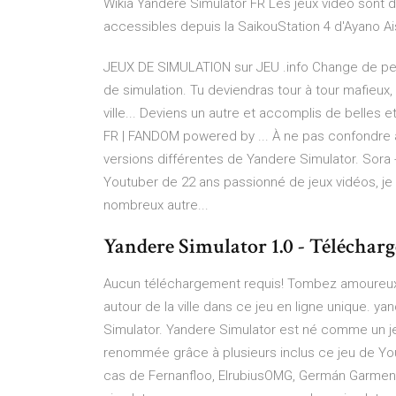
Wikia Yandere Simulator FR Les jeux vidéo sont d
accessibles depuis la SaikouStation 4 d'Ayano Ais
JEUX DE SIMULATION sur JEU .info Change de pe
de simulation. Tu deviendras tour à tour mafieux,
ville... Deviens un autre et accomplis de belles
FR | FANDOM powered by ... À ne pas confondre
versions différentes de Yandere Simulator. Sora
Youtuber de 22 ans passionné de jeux vidéos, j
nombreux autre...
Yandere Simulator 1.0 - Télécha
Aucun téléchargement requis! Tombez amoureux 
autour de la ville dans ce jeu en ligne unique. ya
Simulator. Yandere Simulator est né comme un je
renommée grâce à plusieurs inclus ce jeu de Yo
cas de Fernanfloo, ElrubiusOMG, Germán Garmend