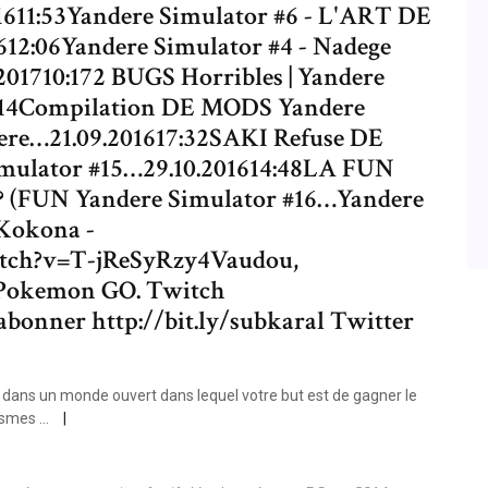
1611:53Yandere Simulator #6 - L'ART DE
612:06Yandere Simulator #4 - Nadege
201710:172 BUGS Horribles | Yandere
3:14Compilation DE MODS Yandere
dere…21.09.201617:32SAKI Refuse DE
mulator #15…29.10.201614:48LA FUN
 (FUN Yandere Simulator #16…Yandere
Kokona -
atch?v=T-jReSyRzy4Vaudou,
e, Pokemon GO. Twitch
bonner http://bit.ly/subkaral Twitter
dans un monde ouvert dans lequel votre but est de gagner le
smes ...