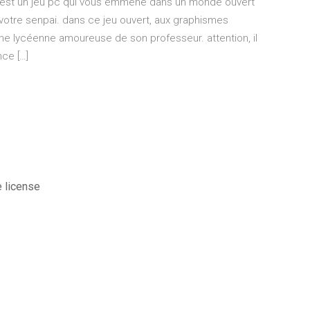
 est un jeu pc qui vous emmène dans un monde ouvert
votre senpai. dans ce jeu ouvert, aux graphismes
ne lycéenne amoureuse de son professeur. attention, il
ce […]
 license