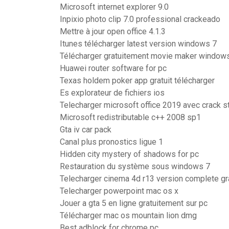
Microsoft internet explorer 9.0
Inpixio photo clip 7.0 professional crackeado
Mettre à jour open office 4.1.3
Itunes télécharger latest version windows 7
Télécharger gratuitement movie maker window
Huawei router software for pc
Texas holdem poker app gratuit télécharger
Es explorateur de fichiers ios
Telecharger microsoft office 2019 avec crack s
Microsoft redistributable c++ 2008 sp1
Gta iv car pack
Canal plus pronostics ligue 1
Hidden city mystery of shadows for pc
Restauration du système sous windows 7
Telecharger cinema 4d r13 version complete gra
Telecharger powerpoint mac os x
Jouer a gta 5 en ligne gratuitement sur pc
Télécharger mac os mountain lion dmg
Best adblock for chrome pc