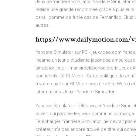
Jeux de Yandere Simulator. Yandere Simulator es
réalisé une grande renommée grâce à plusieurs 
canal, comme ce fut le cas de Fernanfloo, Elr
autres.
https://www.dailymotion.com/v
Yandere Simulator sur PC - jeuxvideo.com Yandere
incarne un jeune étudiante japonaise amoureuse q
simulator jouer - manoirdelabonodiere.fr Jeux dAv
confidentialité FILMube . Cette politique de conf
à votre sujet sur FILMube.com (le «Site Web») e
informations. Jeux - Yandere Simulator
Yandere Simulator - Télécharger Yandere Simula
ouvert qui parodie les lieux communs du manga. 
Télécharger "Yandere Simulator" ne devrait pas êt
créateur, n'a pas encore trouvé de titre qui convi