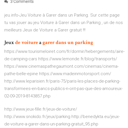
3 Comments
jeu.info-Jeu Voiture à Garer dans un Parking. Sur cette page
tu vas jouer au jeu Voiture à Garer dans un Parking , un de nos
meilleurs Jeux de Voiture a Garer gratuit !!!
Jeux
de
voiture
a
garer
dans
un
parking
https://www.tourismeloiret.com/fr/dormir/hebergements/aire-
de-camping-cars https://www.lemonde.fr/blog/transports/
https://www.cinemaspathegaumont.com/cinemas/cinema-
pathe-belle-epine https://www.madeinmotorsport.com/
http://www.leparisien.fr/paris-75/paris-les-places-de-parking-
transformees-en-bancs-publics-n-ont-pas-que-des-amoureux-
02-09-2019-8143857.php
http://www.jeux-fille.fr/jeux-de-voiture/
http://www.snokido.fr/jeux/parking http://benedykta.eu/jeux-
de-voiture-a-garer-dans-un-parking-gratuit_95.php