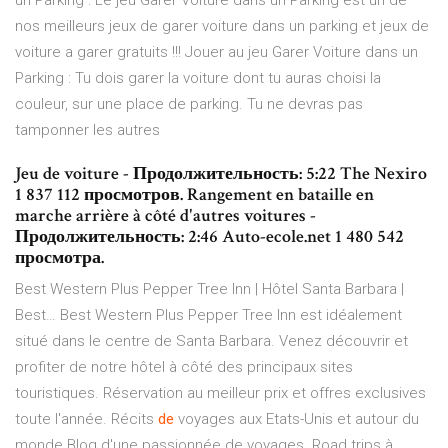
un Parking : Le jeu Garer Voiture dans un Parking est un de
nos meilleurs jeux de garer voiture dans un parking et jeux de
voiture a garer gratuits !!! Jouer au jeu Garer Voiture dans un
Parking : Tu dois garer la voiture dont tu auras choisi la
couleur, sur une place de parking. Tu ne devras pas
tamponner les autres
Jeu de voiture - Продолжительность: 5:22 The Nexiro
1 837 112 просмотров. Rangement en bataille en
marche arrière à côté d'autres voitures -
Продолжительность: 2:46 Auto-ecole.net 1 480 542
просмотра.
Best Western Plus Pepper Tree Inn | Hôtel Santa Barbara |
Best…
Best Western Plus Pepper Tree Inn est idéalement
situé dans le centre de Santa Barbara. Venez découvrir et
profiter de notre hôtel à côté des principaux sites
touristiques. Réservation au meilleur prix et offres exclusives
toute l'année.
Récits
de
voyages aux Etats-Unis et autour du
monde
Blog d'une passionnée de voyages. Road trips à