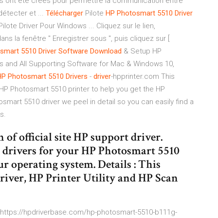
Ils ont été créés pour permettre la communication entre
détecter et ...
Télécharger
Pilote
HP
Photosmart
5510
Driver
te Driver Pour Windows ... Cliquez sur le lien,
ans la fenêtre " Enregistrer sous ", puis cliquez sur [
smart
5510
Driver
Software
Download
& Setup HP
ers and All Supporting Software for Mac & Windows 10,
HP
Photosmart
5510
Drivers
-
driver
-hpprinter.com This
 HP Photosmart 5510 printer to help you get the HP
mart 5510 driver we peel in detail so you can easily find a
s.
of official site HP support driver.
 drivers for your HP Photosmart 5510
r operating system. Details : This
river, HP Printer Utility and HP Scan
l https://hpdriverbase.com/hp-photosmart-5510-b111g-