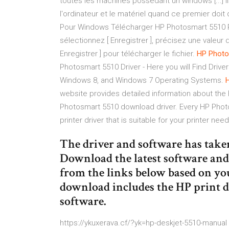
toutes les machines possédant un windows [...] 
l'ordinateur et le matériel quand ce premier doit 
Pour Windows Télécharger HP Photosmart 5510 Pilo
sélectionnez [ Enregistrer ], précisez une valeur d
Enregistrer ] pour télécharger le fichier.
HP
Photo
Photosmart 5510 Driver - Here you will Find Driv
Windows 8, and Windows 7 Operating Systems.
website provides detailed information about the
Photosmart 5510 download driver. Every HP Photos
printer driver that is suitable for your printer need
The driver and software has taken 
Download the latest software and
from the links below based on you
download includes the HP print d
software.
https://ykuxerava.cf/?yk=hp-deskjet-5510-manua