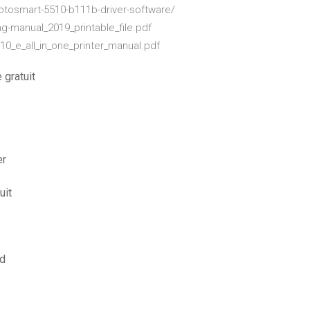
otosmart-5510-b111b-driver-software/
ng-manual_2019_printable_file.pdf
0_e_all_in_one_printer_manual.pdf
 gratuit
er
uit
id