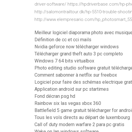
driver-software/ https://hpdriverbase.com/hp-ph
http://salomontrailtour.dk/hp-5510-trouble-shooti
http://www.elempresario.com/hp_photosmart_551
Meilleur logiciel diaporama photo avec musique
Définition de cc et cci mails
Nvidia geforce now télécharger windows
Télécharger grand theft auto 3 pc completo
Windows 7 64 bits virtualbox
Photo editing studio software gratuit télécharg
Comment sabonner à netflix sur freebox
Logiciel pour faire des schémas electrique grat
Application android sur pc startimes
Fond décran psg hd
Rainbow six las vegas xbox 360
Battlefield 5 game gratuit télécharger for andro
Tous les vols directs au départ de luxembourg
Call of duty modern warfare 2 para pc gratis
Wake on lan windows software