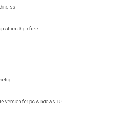
ding ss
ja storm 3 pc free
 setup
te version for pc windows 10