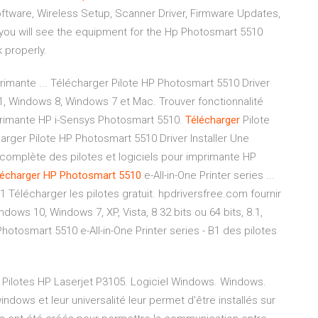
ftware, Wireless Setup, Scanner Driver, Firmware Updates,
you will see the equipment for the Hp Photosmart 5510
 properly.
imante ... Télécharger Pilote HP Photosmart 5510 Driver
, Windows 8, Windows 7 et Mac. Trouver fonctionnalité
imprimante HP i-Sensys Photosmart 5510.
Télécharger
Pilote
charger Pilote HP Photosmart 5510 Driver Installer Une
n complète des pilotes et logiciels pour imprimante HP
lécharger
HP
Photosmart
5510
e-All-in-One Printer series ...
1 Télécharger les pilotes gratuit. hpdriversfree.com fournir
ws 10, Windows 7, XP, Vista, 8 32 bits ou 64 bits, 8.1,
otosmart 5510 e-All-in-One Printer series - B1 des pilotes
. Pilotes HP Laserjet P3105. Logiciel Windows. Windows.
ndows et leur universalité leur permet d'être installés sur