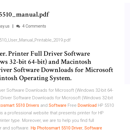
_5510_manual.pdf
sy.us
4 Comments
5510_User_Manual_Printable_2019.pdf
r. Printer Full Driver Software
s 32-bit 64-bit) and Macintosh
river Software Downloads for Microsoft
intosh Operating System.
river Software Downloads for Microsoft (Windows 32-bit 64-
l Driver Software Downloads for Microsoft (Windows 32-bit
tosmart
5510
Drivers
and
Software
Free
Download
HP 5510
is a professional website that presents printer for HP
inter type. Moreover, we are to help you find full
er and software.
Hp
Photosmart
5510
Driver
,
Software