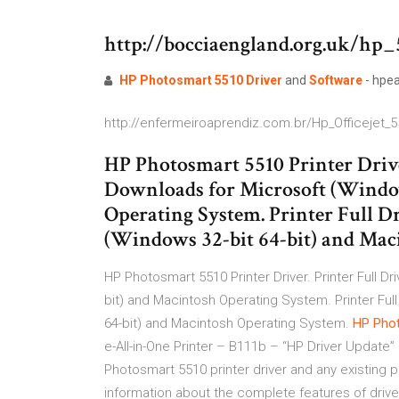
http://bocciaengland.org.uk/hp
HP
Photosmart
5510
Driver
and
Software
- hpea
http://enfermeiroaprendiz.com.br/Hp_Officejet_
HP Photosmart 5510 Printer Drive
Downloads for Microsoft (Window
Operating System. Printer Full D
(Windows 32-bit 64-bit) and Mac
HP Photosmart 5510 Printer Driver. Printer Full D
bit) and Macintosh Operating System. Printer Ful
64-bit) and Macintosh Operating System.
HP
Pho
e-All-in-One Printer – B111b – “HP Driver Update” 
Photosmart 5510 printer driver and any existing pr
information about the complete features of driv