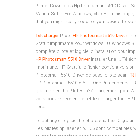
Printer Downloads Hp Photosmart 5510 Driver, So
Manual Setup For Windows, Mac – On this page, 
that you might really need for your device to work
Télécharger
Pilote
HP
Photosmart
5510
Driver
Impr
Gratuit Imprimante Pour Windows 10, Windows 8.1
complète pilote et logiciel d installation pour 
HP
Photosmart
5510
Driver
Installer Une ... Télé
Imprimante HP Gratuit. le fichier contient versio
Photosmart 5510, Driver de base, pilote scan.
Té
HP Photosmart 5510 e-All-in-One Printer series - B
gratuitement hp Pilotes Téléchargement pour Windo
vous pouvez rechercher et télécharger tout HP Ph
libres.
Télécharger Logiciel hp photosmart 5510 gratuit
Les pilotes hp laserjet p3105 sont compatibles wi