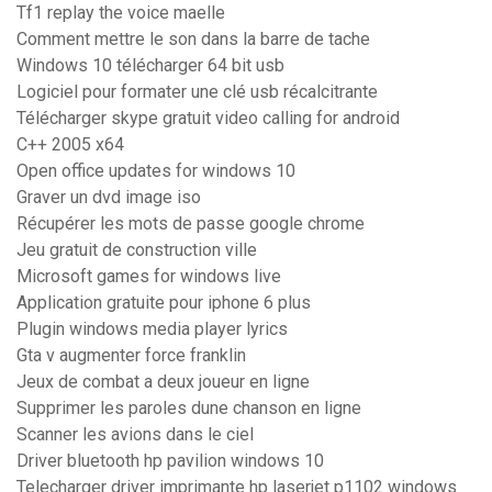
Tf1 replay the voice maelle
Comment mettre le son dans la barre de tache
Windows 10 télécharger 64 bit usb
Logiciel pour formater une clé usb récalcitrante
Télécharger skype gratuit video calling for android
C++ 2005 x64
Open office updates for windows 10
Graver un dvd image iso
Récupérer les mots de passe google chrome
Jeu gratuit de construction ville
Microsoft games for windows live
Application gratuite pour iphone 6 plus
Plugin windows media player lyrics
Gta v augmenter force franklin
Jeux de combat a deux joueur en ligne
Supprimer les paroles dune chanson en ligne
Scanner les avions dans le ciel
Driver bluetooth hp pavilion windows 10
Telecharger driver imprimante hp laserjet p1102 windows