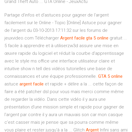
Grand Theft Auto ... GTA Online - JeuxActu
Partage d'infos et d'astuces pour gagner de l'argent
facilement sur le Online - Topic [Online] Astuce pour gagner
de l'argent du 03-10-2013 17:11:32 sur les forums de
jeuxvideo.com Télécharger
Argent
facile
gta
5
online
gratuit ...
5 facile à apprendre et à utiliserzw3d assure une mise en
œuvre rapide du logiciel et réduit la courbe d'apprentissage
avec le style ms office une interface utilisateur claire et
intuitive show n tell des vidéos tutorielles une base de
connaissances et une équipe professionnelle.
GTA
5
online
astuce
argent
facile
et rapide + délire a la ... cette façon de
faire a été patcher dsl pour vous mais merci comme même
de regarder la vidéo. Dans cette vidéo il y aura une
présentation d’une mission simple et rapide pour gagner de
l’argent par contre il y aura un mauvais son car mon casque
c’est casser mais je pense que sa pourra comme même
vous plaire et rester jusqu’à a la ... Glitch
Argent
Infini sans ami