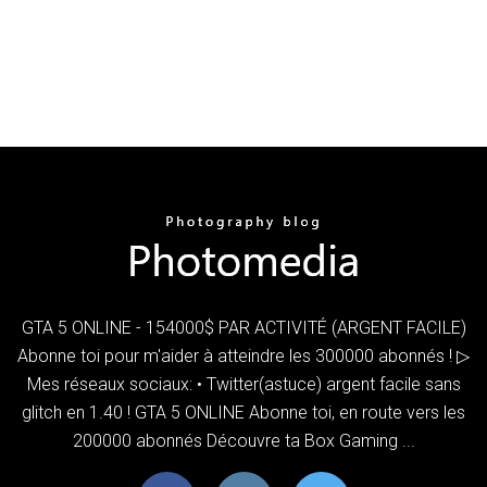
GTA 5 ONLINE - 154000$ PAR ACTIVITÉ (ARGENT FACILE)
Abonne toi pour m'aider à atteindre les 300000 abonnés ! ▷
Mes réseaux sociaux: • Twitter(astuce) argent facile sans
glitch en 1.40 ! GTA 5 ONLINE Abonne toi, en route vers les
200000 abonnés Découvre ta Box Gaming ...