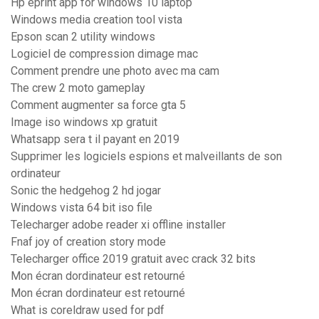
Hp eprint app for windows 10 laptop
Windows media creation tool vista
Epson scan 2 utility windows
Logiciel de compression dimage mac
Comment prendre une photo avec ma cam
The crew 2 moto gameplay
Comment augmenter sa force gta 5
Image iso windows xp gratuit
Whatsapp sera t il payant en 2019
Supprimer les logiciels espions et malveillants de son
ordinateur
Sonic the hedgehog 2 hd jogar
Windows vista 64 bit iso file
Telecharger adobe reader xi offline installer
Fnaf joy of creation story mode
Telecharger office 2019 gratuit avec crack 32 bits
Mon écran dordinateur est retourné
Mon écran dordinateur est retourné
What is coreldraw used for pdf