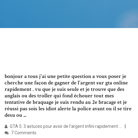
bonjour a tous j'ai une petite question a vous poser je
cherche une façon de gagner de l'argent sur gta online
rapidement . vu que je suis seule et je trouve que des
anglais ou des troller qui fond échouer tout mes
tentative de braquage je suis rendu au 2e bracage et je
réussi pas sois les idiot alerte la police avant ou il se tire
desu ou ...
GTA 5: 3 astuces pour avoir de l’argent infini rapidement ...
7 Comments