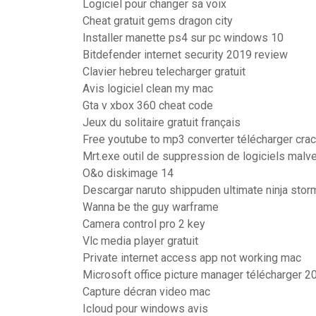
Logiciel pour changer sa voix
Cheat gratuit gems dragon city
Installer manette ps4 sur pc windows 10
Bitdefender internet security 2019 review
Clavier hebreu telecharger gratuit
Avis logiciel clean my mac
Gta v xbox 360 cheat code
Jeux du solitaire gratuit français
Free youtube to mp3 converter télécharger cra
Mrt.exe outil de suppression de logiciels malv
O&o diskimage 14
Descargar naruto shippuden ultimate ninja st
Wanna be the guy warframe
Camera control pro 2 key
Vlc media player gratuit
Private internet access app not working mac
Microsoft office picture manager télécharger 2
Capture décran video mac
Icloud pour windows avis