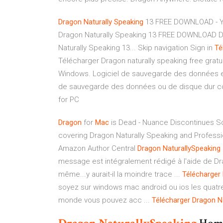
Dragon
Naturally
Speaking
13 FREE DOWNLOAD - Y
Dragon Naturally Speaking 13 FREE DOWNLOAD 
Naturally Speaking 13... Skip navigation Sign in
Té
Télécharger Dragon naturally speaking free grat
Windows. Logiciel de sauvegarde des données et
de sauvegarde des données ou de disque dur co
for PC
Dragon
for
Mac
is Dead - Nuance Discontinues Sof
covering Dragon Naturally Speaking and Professio
Amazon Author Central
Dragon
NaturallySpeaking
message est intégralement rédigé à l'aide de D
même...y aurait-il la moindre trace ...
Télécharger
soyez sur windows mac android ou ios les quatre 
monde vous pouvez acc ...
Télécharger
Dragon
N