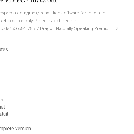
 v13 PC - fnac.com
xpress.com/jrnnk/translation-software-for-mac.html
://okebaca.com/hlyb/medleytext-free.html
osts/3066841/834/ Dragon Naturally Speaking Premium 13
ptes
ts
net
tuit
omplete version