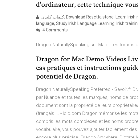
d'ordinateur, cette technique vous 
کلمات کلیدی: Download Rosetta stone, Learn Irish naturally, Irish learning, Learn Irish Speaking, Learn Irish
language, Study Irish Language Learning, Irish trainin
4 Comments
Dragon NaturallySpeaking sur Mac | Les forums
Dragon for Mac Demo Videos Livre
cas pratiques et instructions guid
potentiel de Dragon.
Dragon NaturallySpeaking Preferred - Savoir.fr D
par Nuance et toutes les marques, noms de pro
document sont la propriété de leurs propriétai
(français ... - ldlc.com Dragon mémorise les mots
compris les mots complexes et les noms propres à
vocabulaire, vous pouvez ajouter facilement de
encore plus précise. ‎Dragon Anywhere: Dictate