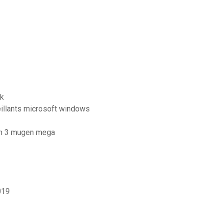
ck
eillants microsoft windows
orm 3 mugen mega
019