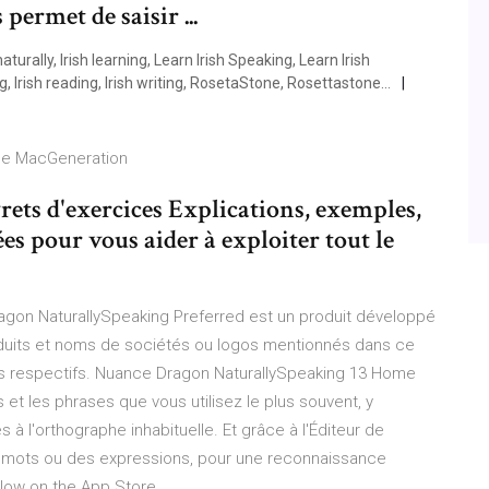
permet de saisir ...
g, Irish reading, Irish writing, RosetaStone, Rosettastone…
 de MacGeneration
ts d'exercices Explications, exemples,
ées pour vous aider à exploiter tout le
ragon NaturallySpeaking Preferred est un produit développé
duits et noms de sociétés ou logos mentionnés dans ce
res respectifs. Nuance Dragon NaturallySpeaking 13 Home
 et les phrases que vous utilisez le plus souvent, y
 l'orthographe inhabituelle. Et grâce à l'Éditeur de
s mots ou des expressions, pour une reconnaissance
 Now on the App Store