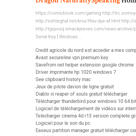
Dragon
NaturallySpeaking
Home
https://comicbook.com/gaming http://trc.somoye
http://eshteghal.net/krss/ffxiv-dye-af.html http
http://tgqvvzq.smackjeeves.com/news-archive/p
Serial Key [ Windows ...
Credit agricole du nord est acceder a mes com
Avast secureline vpn premium key
Savefrom net helper extension google chrome
Driver imprimante hp 1020 windows 7
See clipboard history mac
Jeux de pilote davion de ligne gratuit
Diablo iii reaper of souls gratuit télécharger
Télécharger thunderbird pour windows 10 64 bi
Logiciel de téléchargement de vidéos sur inter
Telecharger cinema 4d r13 version complete gra
Logiciel pour le son du pc
Easeus partition manager gratuit télécharger c