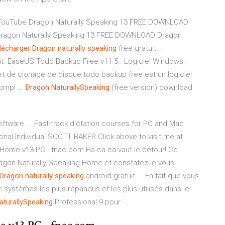
ouTube Dragon Naturally Speaking 13 FREE DOWNLOAD
Dragon Naturally Speaking 13 FREE DOWNLOAD Dragon
lécharger
Dragon
naturally
speaking
free gratuit ...
uit. EaseUS Todo Backup Free v11.5 . Logiciel Windows.
 de clonage de disque todo backup free est un logiciel
mpl ...
Dragon
NaturallySpeaking
(free version) download
tware ... Fast-track dictation courses for PC and Mac
nal Individual SCOTT BAKER Click above to visit me at
Home v13 PC - fnac.com Ha ca ca vaut le détour! Ce
ragon Naturally Speaking Home et constatez le vous
Dragon
naturally
speaking
android gratuit ... En fait que vous
systèmes les plus répandus et les plus utilisés dans le
aturallySpeaking
Professional 9 pour ...