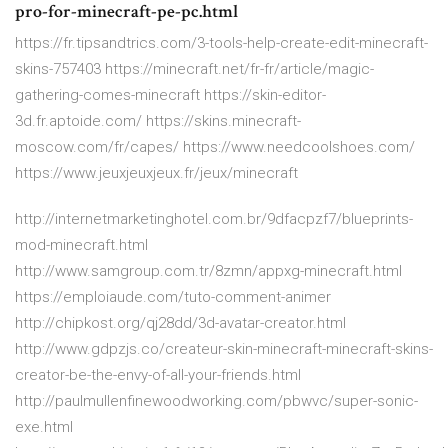
pro-for-minecraft-pe-pc.html
https://fr.tipsandtrics.com/3-tools-help-create-edit-minecraft-
skins-757403 https://minecraft.net/fr-fr/article/magic-
gathering-comes-minecraft https://skin-editor-
3d.fr.aptoide.com/ https://skins.minecraft-
moscow.com/fr/capes/ https://www.needcoolshoes.com/
https://www.jeuxjeuxjeux.fr/jeux/minecraft
http://internetmarketinghotel.com.br/9dfacpzf7/blueprints-
mod-minecraft.html
http://www.samgroup.com.tr/8zmn/appxg-minecraft.html
https://emploiaude.com/tuto-comment-animer
http://chipkost.org/qj28dd/3d-avatar-creator.html
http://www.gdpzjs.co/createur-skin-minecraft-minecraft-skins-
creator-be-the-envy-of-all-your-friends.html
http://paulmullenfinewoodworking.com/pbwvc/super-sonic-
exe.html