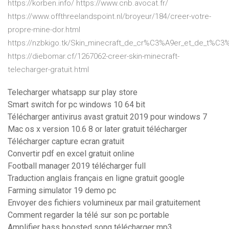
https://korben.info/ https://www.cnb.avocat.fr/
https://www.offthreelandspoint.nl/broyeur/184/creer-votre-
propre-mine-dor.html
https://nzbkigo.tk/Skin_minecraft_de_cr%C3%A9er_et_de_t%C3
https://diebomar.cf/1267062-creer-skin-minecraft-
telecharger-gratuit.html
Telecharger whatsapp sur play store
Smart switch for pc windows 10 64 bit
Télécharger antivirus avast gratuit 2019 pour windows 7
Mac os x version 10.6 8 or later gratuit télécharger
Télécharger capture ecran gratuit
Convertir pdf en excel gratuit online
Football manager 2019 télécharger full
Traduction anglais français en ligne gratuit google
Farming simulator 19 demo pc
Envoyer des fichiers volumineux par mail gratuitement
Comment regarder la télé sur son pc portable
Amplifier bass boosted song télécharger mp3