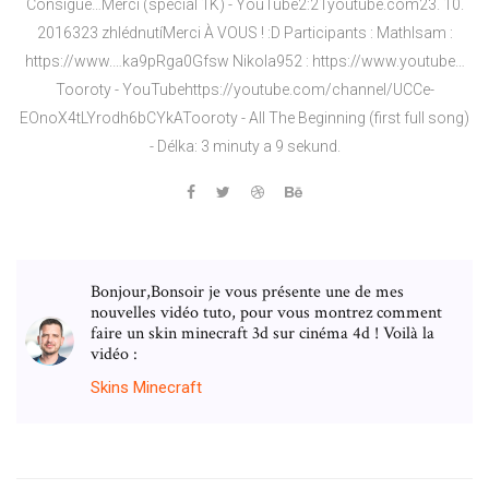
Consigue…Merci (spécial 1K) - YouTube2:21youtube.com23. 10.
2016323 zhlédnutíMerci À VOUS ! :D Participants : MathIsam :
https://www.…ka9pRga0Gfsw Nikola952 : https://www.youtube…
Tooroty - YouTubehttps://youtube.com/channel/UCCe-
EOnoX4tLYrodh6bCYkATooroty - All The Beginning (first full song)
- Délka: 3 minuty a 9 sekund.
Bonjour,Bonsoir je vous présente une de mes
nouvelles vidéo tuto, pour vous montrez comment
faire un skin minecraft 3d sur cinéma 4d ! Voilà la
vidéo :
Skins
Minecraft