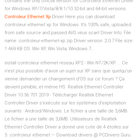
contains the only official version for Controleur Ethernet Driver
for Windows XP/7/Vista/8/8.1/10 32-bit and 64-bit versions.
Controleur
Ethernet
Xp
Driver Here you can download
controleur ethernet xp for Windows. It's 100% safe, uploaded
from safe source and passed AVG virus scan! Driver Info: File
name: controleur-ethernet-xp.zip Driver version: 2.0.7 File size:
1 469 KB OS: Win XP, Win Vista, Windows 7...
install controleur ethernet reseau XP2 - Win NT/2K/XP ... Ce
n'est plus possible d'avoir un sujet sur XP sans que quelqu'un
vienne demander un changement d'OS sur ce forum ? Ça
devient pénible, et même HS. Realtek Ethernet Controller
Driver 10.36.701.2019 - Télécharger Realtek Ethernet
Controller Driver s’exécute sur les systèmes d’exploitation
suivants : Android/Windows. Le fichier a une taille de 3,6MB.
Le fichier a une taille de 3,6MB. Utilisateurs de Realtek
Ethernet Controller Driver a donné une cote de 4 étoiles sur
5. controleur ethernet — Download drivers @ PCDrivers.Guru