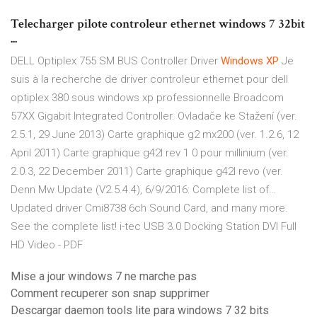
Telecharger pilote controleur ethernet windows 7 32bit
...
DELL Optiplex 755 SM BUS Controller Driver
Windows
XP
Je
suis à la recherche de driver controleur ethernet pour dell
optiplex 380 sous windows xp professionnelle Broadcom
57XX Gigabit Integrated Controller.
Ovladače ke Stažení
(ver.
2.5.1, 29 June 2013) Carte graphique g2 mx200 (ver. 1.2.6, 12
April 2011) Carte graphique g42l rev 1 0 pour millinium (ver.
2.0.3, 22 December 2011) Carte graphique g42l revo (ver.
Denn Mw Update (V2.5.4.4), 6/9/2016: Complete list of…
Updated driver Cmi8738 6ch Sound Card, and many more.
See the complete list!
i-tec USB 3.0 Docking Station DVI Full
HD Video - PDF
Mise a jour windows 7 ne marche pas
Comment recuperer son snap supprimer
Descargar daemon tools lite para windows 7 32 bits