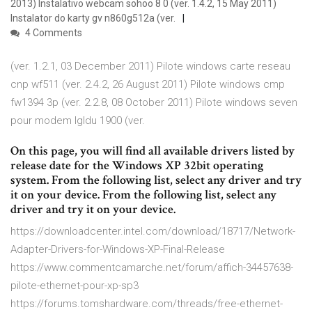
2013) Instalativo webcam sohoo 8 0 (ver. 1.4.2, 15 May 2011)
Instalator do karty gv n860g512a (ver.
4 Comments
(ver. 1.2.1, 03 December 2011) Pilote windows carte reseau
cnp wf511 (ver. 2.4.2, 26 August 2011) Pilote windows cmp
fw1394 3p (ver. 2.2.8, 08 October 2011) Pilote windows seven
pour modem lgldu 1900 (ver.
On this page, you will find all available drivers listed by
release date for the Windows XP 32bit operating
system. From the following list, select any driver and try
it on your device. From the following list, select any
driver and try it on your device.
https://downloadcenter.intel.com/download/18717/Network-
Adapter-Drivers-for-Windows-XP-Final-Release
https://www.commentcamarche.net/forum/affich-34457638-
pilote-ethernet-pour-xp-sp3
https://forums.tomshardware.com/threads/free-ethernet-