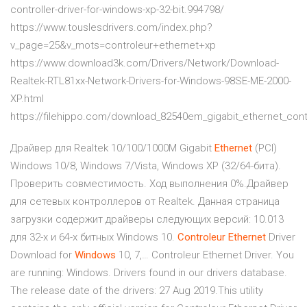
controller-driver-for-windows-xp-32-bit.994798/
https://www.touslesdrivers.com/index.php?
v_page=25&v_mots=controleur+ethernet+xp
https://www.download3k.com/Drivers/Network/Download-
Realtek-RTL81xx-Network-Drivers-for-Windows-98SE-ME-2000-
XP.html
https://filehippo.com/download_82540em_gigabit_ethernet_cont
Драйвер для Realtek 10/100/1000M Gigabit
Ethernet
(PCI)
Windows 10/8, Windows 7/Vista, Windows XP (32/64-бита).
Проверить совместимость. Ход выполнения 0%.Драйвер
для сетевых контроллеров от Realtek. Данная страница
загрузки содержит драйверы следующих версий: 10.013
для 32-х и 64-х битных Windows 10.
Controleur
Ethernet
Driver
Download for
Windows
10, 7,… Controleur Ethernet Driver. You
are running: Windows. Drivers found in our drivers database.
The release date of the drivers: 27 Aug 2019.This utility