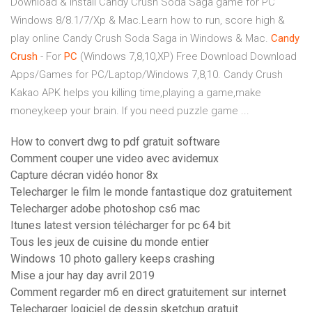
Download & Install Candy Crush Soda Saga game for PC
Windows 8/8.1/7/Xp & Mac.Learn how to run, score high &
play online Candy Crush Soda Saga in Windows & Mac.
Candy
Crush
- For
PC
(Windows 7,8,10,XP) Free Download Download
Apps/Games for PC/Laptop/Windows 7,8,10. Candy Crush
Kakao APK helps you killing time,playing a game,make
money,keep your brain. If you need puzzle game ...
How to convert dwg to pdf gratuit software
Comment couper une video avec avidemux
Capture décran vidéo honor 8x
Telecharger le film le monde fantastique doz gratuitement
Telecharger adobe photoshop cs6 mac
Itunes latest version télécharger for pc 64 bit
Tous les jeux de cuisine du monde entier
Windows 10 photo gallery keeps crashing
Mise a jour hay day avril 2019
Comment regarder m6 en direct gratuitement sur internet
Telecharger logiciel de dessin sketchup gratuit