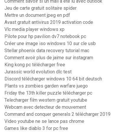
Comment savoir si un mail a été lu avec outlook
Jeu de carte gratuit solitaire spider
Mettre un document jpeg en pdf
Avast gratuit antivirus 2019 activation code
Vlc media player windows xp
Pilote pour hp pavilion dv7 notebook pc
Créer une image iso windows 10 sur cle usb
Stellar phoenix data recovery tutorial mac
Comment avoir plus de jaime sur instagram
King kong pc télécharger free
Jurassic world evolution dlc test
Discord télécharger windows 10 64 bit deutsch
Plants vs zombies garden warfare juego
Friday the 13th killer puzzle télécharger pc
Telecharger film western gratuit youtube
Webcam avec detecteur de mouvement
Command and conquer generals 2 télécharger 2019
Video youtube ne se lance pas chrome
Games like diablo 3 for pc free