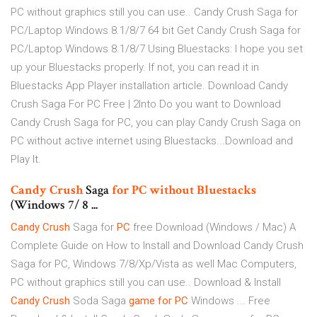
PC without graphics still you can use.. Candy Crush Saga for
PC/Laptop Windows 8.1/8/7 64 bit Get Candy Crush Saga for
PC/Laptop Windows 8.1/8/7 Using Bluestacks: I hope you set
up your Bluestacks properly. If not, you can read it in
Bluestacks App Player installation article. Download Candy
Crush Saga For PC Free | 2Into Do you want to Download
Candy Crush Saga for PC, you can play Candy Crush Saga on
PC without active internet using Bluestacks...Download and
Play It.
Candy
Crush
Saga
for PC
without
Bluestacks
(Windows 7/ 8 ...
Candy
Crush
Saga for
PC
free Download (Windows / Mac) A
Complete Guide on How to Install and Download Candy Crush
Saga for PC, Windows 7/8/Xp/Vista as well Mac Computers,
PC without graphics still you can use.. Download & Install
Candy
Crush
Soda Saga
game
for
PC
Windows ... Free