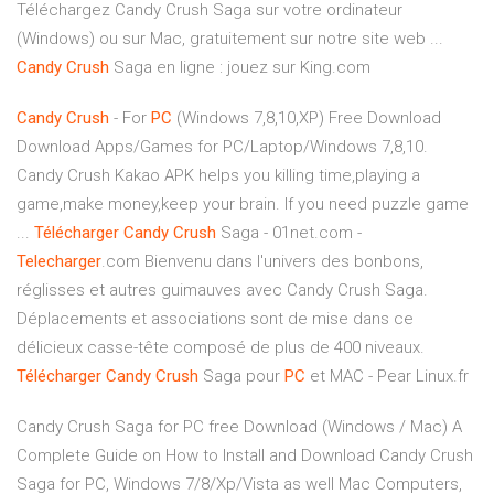
Téléchargez Candy Crush Saga sur votre ordinateur
(Windows) ou sur Mac, gratuitement sur notre site web ...
Candy
Crush
Saga en ligne : jouez sur King.com
Candy
Crush
- For
PC
(Windows 7,8,10,XP) Free Download
Download Apps/Games for PC/Laptop/Windows 7,8,10.
Candy Crush Kakao APK helps you killing time,playing a
game,make money,keep your brain. If you need puzzle game
...
Télécharger
Candy
Crush
Saga - 01net.com -
Telecharger
.com Bienvenu dans l'univers des bonbons,
réglisses et autres guimauves avec Candy Crush Saga.
Déplacements et associations sont de mise dans ce
délicieux casse-tête composé de plus de 400 niveaux.
Télécharger
Candy
Crush
Saga pour
PC
et MAC - Pear Linux.fr
Candy Crush Saga for PC free Download (Windows / Mac) A
Complete Guide on How to Install and Download Candy Crush
Saga for PC, Windows 7/8/Xp/Vista as well Mac Computers,